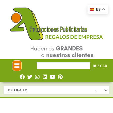
Ir
ES
al
contenido
Hacemos
GRANDES
a
nuestros clientes
Menú
Buscar
BUSCAR
por:
BOLÍGRAFOS
×