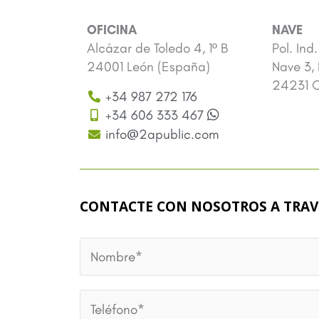
OFICINA
NAVE
Alcázar de Toledo 4, 1º B
Pol. Ind
24001 León (España)
Nave 3,
24231 O
+34 987 272 176
+34 606 333 467
@
info
2apublic.com
CONTACTE CON NOSOTROS A TRAV
N
O
M
T
B