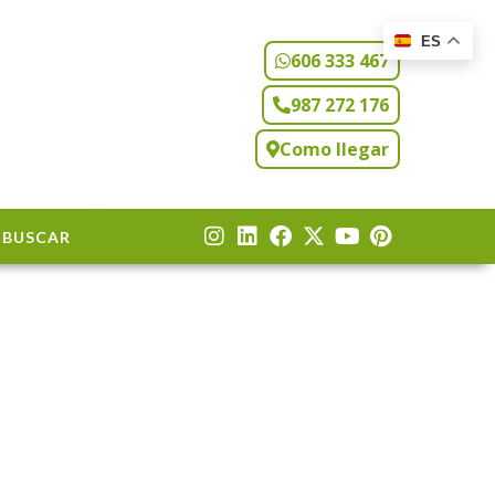
ES
606 333 467
987 272 176
Como llegar
BUSCAR