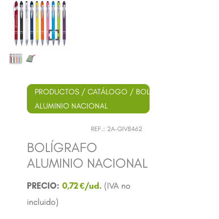
PRODUCTOS
/
CATÁLOGO
/
BOLÍGRAFOS
/
METÁLI
ALUMINIO NACIONAL
REF.:
2A-GIV8462
BOLÍGRAFO
ALUMINIO NACIONAL
0,72
€