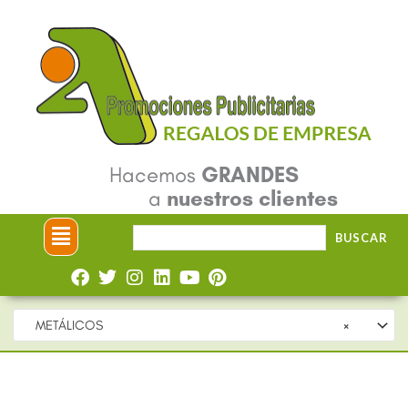
Ir
al
contenido
Hacemos
GRANDES
a
nuestros clientes
Menú
Buscar
BUSCAR
por:
METÁLICOS
×