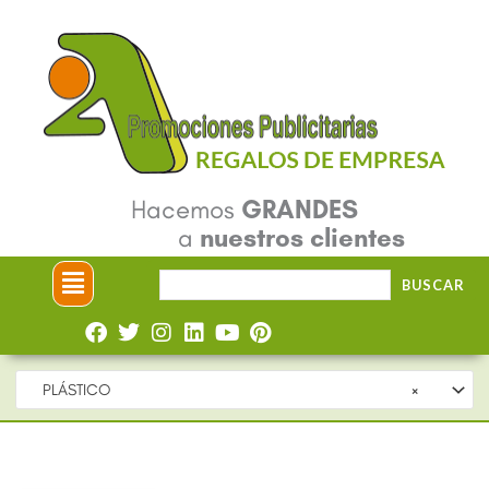
Ir
al
contenido
Hacemos
GRANDES
a
nuestros clientes
Menú
Buscar
BUSCAR
por:
PLÁSTICO
×