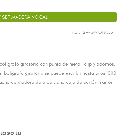
 SET MADERA NOGAL
REF.:
2A-GIV1349353
olígrafo giratorio con punta de metal, clip y adornos,
l bolígrafo giratorio se puede escribir hasta unos 1000
stuche de madera de arce y una caja de cartón marrón.
ÁLOGO EU