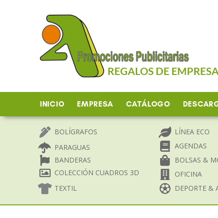
Ir
al
contenido
INICIO
EMPRESA
CATÁLOGO
DESCAR
BOLÍGRAFOS
LÍNEA ECO
AGENDAS
PARAGUAS
BANDERAS
BOLSAS & M
COLECCIÓN CUADROS 3D
OFICINA
TEXTIL
DEPORTE & A