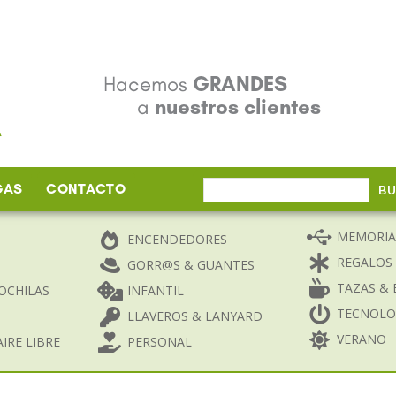
Hacemos
GRANDES
a
nuestros clientes
GAS
CONTACTO
Buscar
B
por:
MEMORIA
ENCENDEDORES
REGALOS
GORR@S & GUANTES
TAZAS & 
OCHILAS
INFANTIL
TECNOLO
LLAVEROS & LANYARD
VERANO
IRE LIBRE
PERSONAL