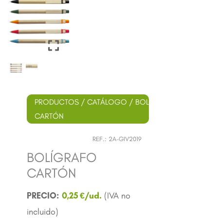
PRODUCTOS
/
CATÁLOGO
/
BOLÍGRAFOS
/
ECO
/ 
CARTÓN
REF.:
2A-GIV2019
BOLÍGRAFO
CARTÓN
0,25
€