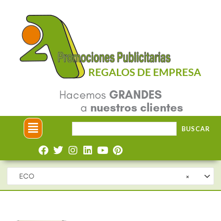
Ir
al
contenido
Hacemos
GRANDES
a
nuestros clientes
Menú
Buscar
BUSCAR
por:
ECO
×