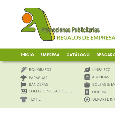
Ir
al
contenido
INICIO
EMPRESA
CATÁLOGO
DESCAR
BOLÍGRAFOS
LÍNEA ECO
AGENDAS
PARAGUAS
BANDERAS
BOLSAS & M
COLECCIÓN CUADROS 3D
OFICINA
TEXTIL
DEPORTE & A