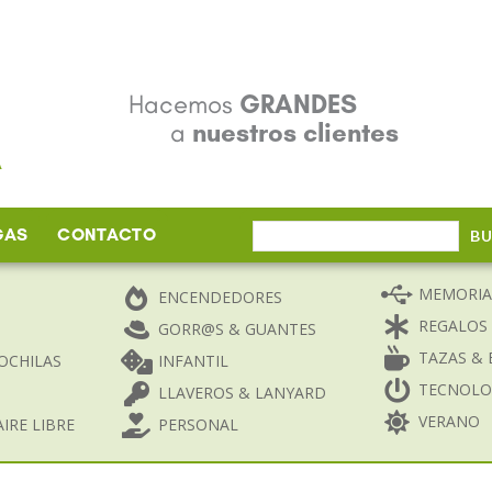
Hacemos
GRANDES
a
nuestros clientes
GAS
CONTACTO
Buscar
B
por:
MEMORIA
ENCENDEDORES
REGALOS
GORR@S & GUANTES
TAZAS & 
OCHILAS
INFANTIL
TECNOLO
LLAVEROS & LANYARD
VERANO
IRE LIBRE
PERSONAL