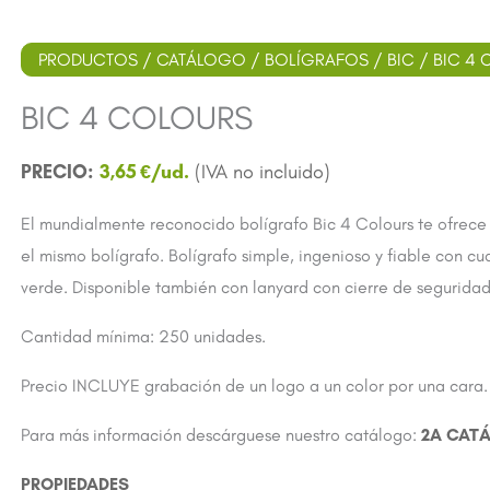
PRODUCTOS
/
CATÁLOGO
/
BOLÍGRAFOS
/
BIC
/ BIC 4
BIC 4 COLOURS
3,65
€
El mundialmente reconocido bolígrafo Bic 4 Colours te ofrece 
el mismo bolígrafo. Bolígrafo simple, ingenioso y fiable con cuat
verde. Disponible también con lanyard con cierre de seguridad 
Cantidad mínima: 250 unidades.
Precio INCLUYE grabación de un logo a un color por una cara.
Para más información descárguese nuestro catálogo:
2A CAT