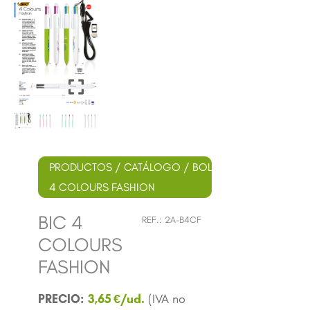
PRODUCTOS
/
CATÁLOGO
/
BOLÍGRAFOS
/
BIC
/ B
4 COLOURS FASHION
BIC 4
REF.:
2A-B4CF
COLOURS
FASHION
3,65
€