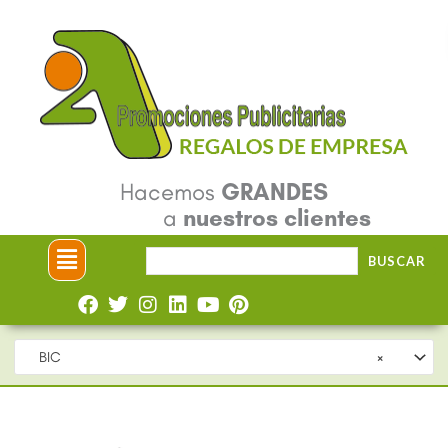
Ir
al
contenido
Hacemos
GRANDES
a
nuestros clientes
Menú
Buscar
BUSCAR
por:
BIC
×