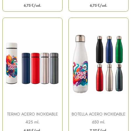
6,75
€
6,75
€
TERMO ACERO INOXIDABLE
BOTELLA ACERO INOXIDABLE
425 ml.
650 ml.
6,85
€
7,37
€