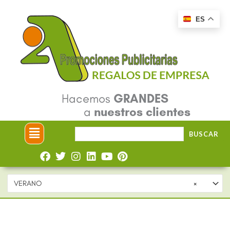
Ir
ES
al
contenido
Hacemos
GRANDES
a
nuestros clientes
Menú
Buscar
BUSCAR
por:
VERANO
×