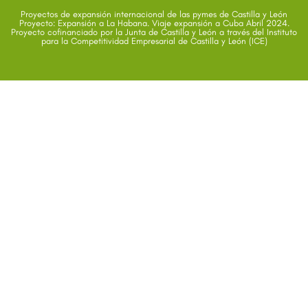
Proyectos de expansión internacional de las pymes de Castilla y León
Proyecto: Expansión a La Habana. Viaje expansión a Cuba Abril 2024.
Proyecto cofinanciado por la Junta de Castilla y León a través del Instituto
para la Competitividad Empresarial de Castilla y León (ICE)