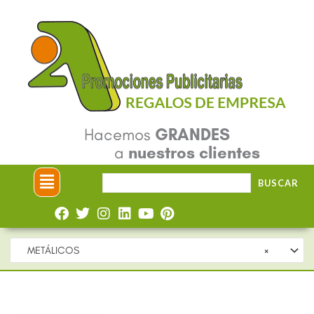
Ir
al
contenido
Hacemos
GRANDES
a
nuestros clientes
Menú
Buscar
BUSCAR
por:
METÁLICOS
×