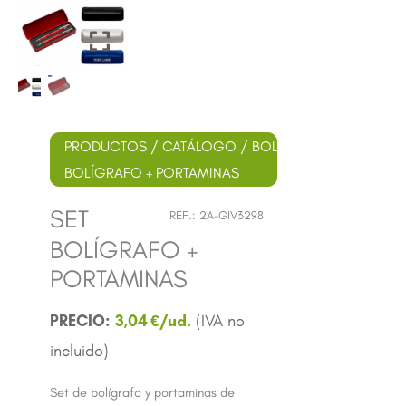
PRODUCTOS
/
CATÁLOGO
/
BOLÍGRAFOS
/
METÁLI
BOLÍGRAFO + PORTAMINAS
SET
REF.:
2A-GIV3298
BOLÍGRAFO +
PORTAMINAS
3,04
€
Set de bolígrafo y portaminas de