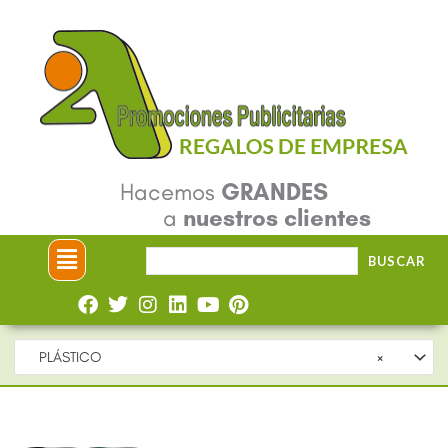
Ir
al
contenido
Hacemos
GRANDES
a
nuestros clientes
Menú
Buscar
BUSCAR
por:
PLÁSTICO
×