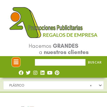
Ir
al
contenido
Hacemos
GRANDES
a
nuestros clientes
Menú
Buscar
BUSCAR
por:
PLÁSTICO
×