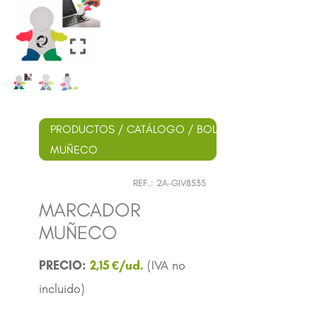
PRODUCTOS
/
CATÁLOGO
/
BOLÍGRAFOS
/
PLÁSTI
MUÑECO
REF.:
2A-GIV8535
MARCADOR
MUÑECO
2,15
€