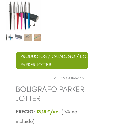
PRODUCTOS
/
CATÁLOGO
/
BOLÍGRAFOS
/
METÁLI
PARKER JOTTER
REF.:
2A-GIV9443
BOLÍGRAFO PARKER
JOTTER
13,18
€