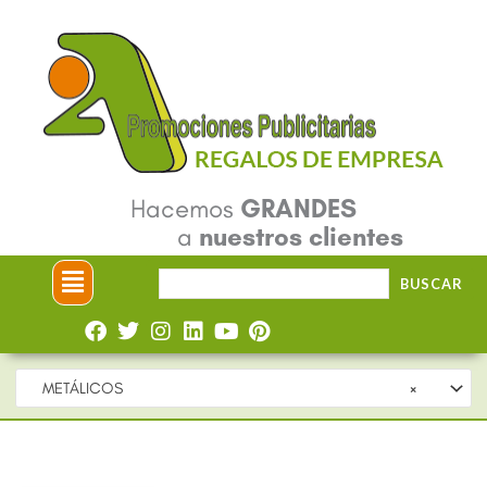
Ir
al
contenido
Hacemos
GRANDES
a
nuestros clientes
Menú
Buscar
BUSCAR
por:
METÁLICOS
×