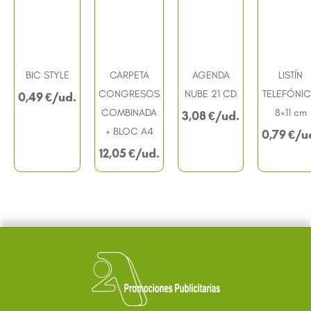
BIC STYLE
CARPETA
AGENDA
LISTÍN
CONGRESOS
NUBE 21 CD
TELEFÓNI
0,49
€
COMBINADA
8×11 cm
3,08
€
+ BLOC A4
0,79
€
12,05
€