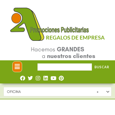
Ir
al
contenido
Hacemos
GRANDES
a
nuestros clientes
Menú
Buscar
BUSCAR
por:
OFICINA
×