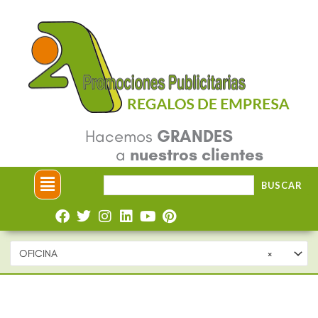
Ir
al
contenido
Hacemos
GRANDES
a
nuestros clientes
Menú
Buscar
BUSCAR
por:
OFICINA
×