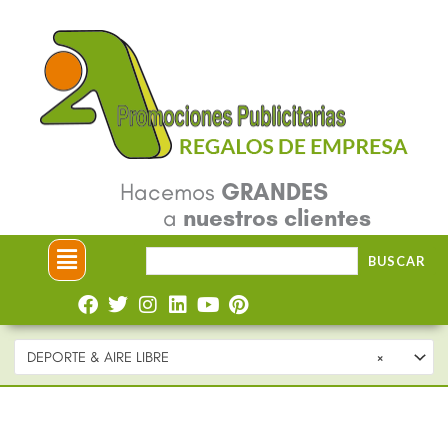
Ir
al
contenido
Hacemos
GRANDES
a
nuestros clientes
Menú
Buscar
BUSCAR
por:
DEPORTE & AIRE LIBRE
×