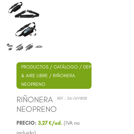
PRODUCTOS
/
CATÁLOGO
/
DEPORTE
& AIRE LIBRE
/ RIÑONERA
NEOPRENO
RIÑONERA
REF.:
2A-GIV1838
NEOPRENO
3,27
€