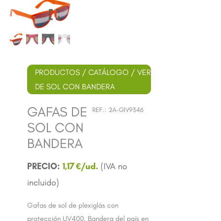
PRODUCTOS
/
CATÁLOGO
/
VERANO
/ GAFAS
DE SOL CON BANDERA
GAFAS DE
REF.:
2A-GIV9346
SOL CON
BANDERA
1,17
€
Gafas de sol de plexiglás con
protección UV400. Bandera del país en