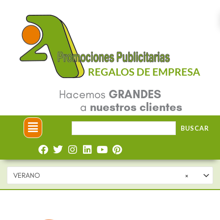
Ir
al
contenido
Hacemos
GRANDES
a
nuestros clientes
Menú
Buscar
BUSCAR
por:
VERANO
×