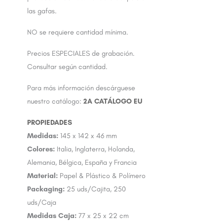
las gafas.
NO se requiere cantidad mínima.
Precios ESPECIALES de grabación.
Consultar según cantidad.
Para más información descárguese
nuestro catálogo:
2A CATÁLOGO EU
Medidas:
145 x 142 x 46 mm
Colores:
Italia, Inglaterra, Holanda,
Alemania, Bélgica, España y Francia
Material:
Papel & Plástico & Polímero
Packaging:
25 uds/Cajita, 250
uds/Caja
Medidas Caja:
77 x 25 x 22 cm