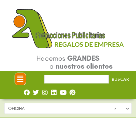
Ir
al
contenido
Hacemos
GRANDES
a
nuestros clientes
Menú
Buscar
BUSCAR
por:
OFICINA
×