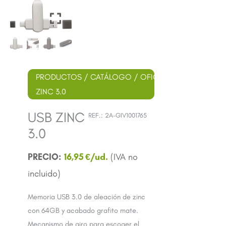
PRODUCTOS
/
CATÁLOGO
/
OFICINA
/ USB
ZINC 3.0
USB ZINC
REF.:
2A-GIV1001765
3.0
16,95
€
Memoria USB 3.0 de aleación de zinc
con 64GB y acabado grafito mate.
Mecanismo de giro para escoger el