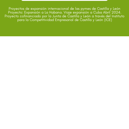
Proyectos de expansión internacional de las pymes de Castilla y León
Proyecto: Expansión a La Habana. Viaje expansión a Cuba Abril 2024.
Proyecto cofinanciado por la Junta de Castilla y León a través del Instituto
para la Competitividad Empresarial de Castilla y León (ICE)