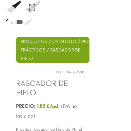
PRODUCTOS
/
CATÁLOGO
/
REGALOS
PRÁCTICOS
/ RASCADOR DE
HIELO
REF.:
2A-GIV5815
RASCADOR DE
HIELO
1,85
€
Práctico rascador de hielo de PP. El