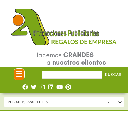
Ir
al
contenido
Hacemos
GRANDES
a
nuestros clientes
Menú
Buscar
BUSCAR
por:
REGALOS PRÁCTICOS
×