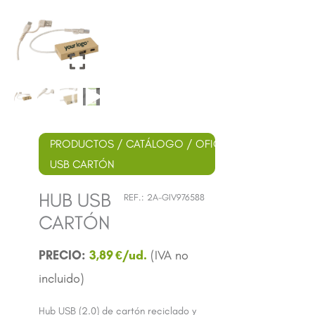
PRODUCTOS
/
CATÁLOGO
/
OFICINA
/ HUB
USB CARTÓN
HUB USB
REF.:
2A-GIV976588
CARTÓN
3,89
€
Hub USB (2.0) de cartón reciclado y