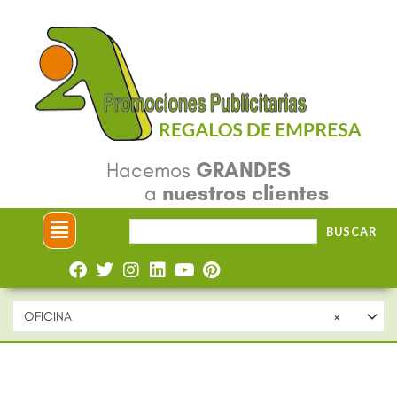
Ir
al
contenido
Hacemos
GRANDES
a
nuestros clientes
Menú
Buscar
BUSCAR
por:
OFICINA
×