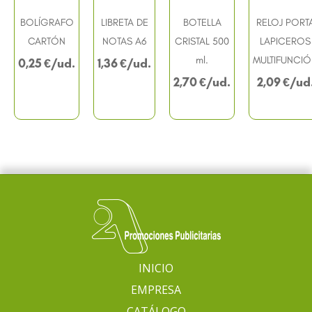
BOLÍGRAFO
LIBRETA DE
BOTELLA
RELOJ PORT
CARTÓN
NOTAS A6
CRISTAL 500
LAPICEROS
ml.
MULTIFUNCI
0,25
€
1,36
€
2,70
€
2,09
€
INICIO
EMPRESA
CATÁLOGO