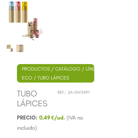
PRODUCTOS
/
CATÁLOGO
/
LÍNEA
ECO
/ TUBO LÁPICES
TUBO
REF.:
2A-GIV2497
LÁPICES
0,49
€