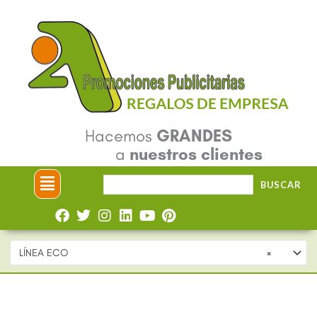
Ir
al
contenido
Hacemos
GRANDES
a
nuestros clientes
Menú
Buscar
BUSCAR
por:
LÍNEA ECO
×