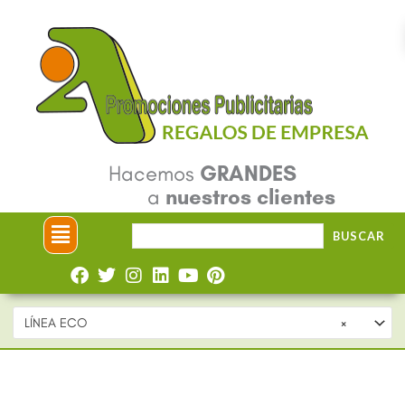
Ir
al
contenido
Hacemos
GRANDES
a
nuestros clientes
Menú
Buscar
BUSCAR
por:
LÍNEA ECO
×