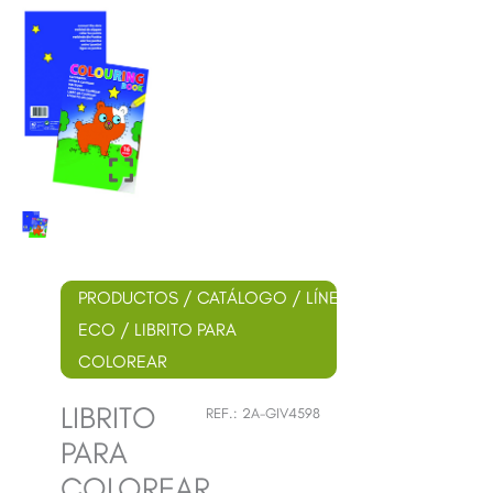
PRODUCTOS
/
CATÁLOGO
/
LÍNEA
ECO
/ LIBRITO PARA
COLOREAR
LIBRITO
REF.:
2A-GIV4598
PARA
COLOREAR