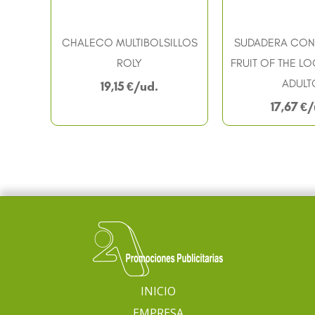
CHALECO MULTIBOLSILLOS
SUDADERA CON
ROLY
FRUIT OF THE LO
ADULT
19,15
€
17,67
€
INICIO
EMPRESA