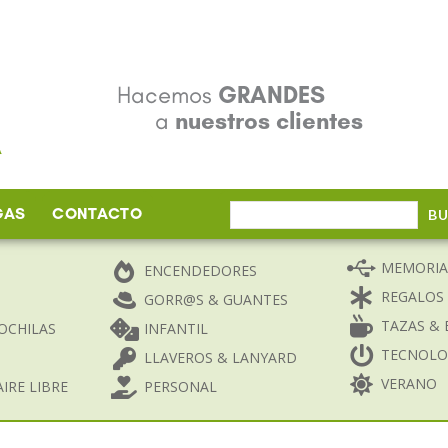
Hacemos
GRANDES
a
nuestros clientes
GAS
CONTACTO
Buscar
B
por:
MEMORIA
ENCENDEDORES
REGALOS
GORR@S & GUANTES
TAZAS & 
OCHILAS
INFANTIL
TECNOLO
LLAVEROS & LANYARD
VERANO
IRE LIBRE
PERSONAL