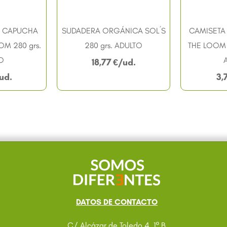
 CAPUCHA
SUDADERA ORGÁNICA SOL´S
CAMISETA 
OM 280 grs.
280 grs. ADULTO
THE LOOM 
O
18,77
€
3,
DATOS DE CONTACTO
C/ Alcázar de Toledo 4, 1º B