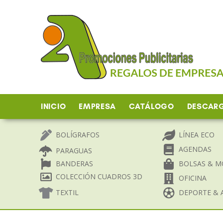
Ir
al
contenido
INICIO
EMPRESA
CATÁLOGO
DESCAR
BOLÍGRAFOS
LÍNEA ECO
AGENDAS
PARAGUAS
BANDERAS
BOLSAS & M
COLECCIÓN CUADROS 3D
OFICINA
TEXTIL
DEPORTE & A