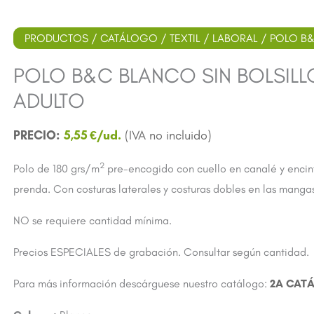
PRODUCTOS
/
CATÁLOGO
/
TEXTIL
/
LABORAL
/ POLO B&
POLO B&C BLANCO SIN BOLSILLO 
ADULTO
5,55
€
2
Polo de 180 grs/m
pre-encogido con cuello en canalé y encin
prenda. Con costuras laterales y costuras dobles en las mangas
NO se requiere cantidad mínima.
Precios ESPECIALES de grabación. Consultar según cantidad.
Para más información descárguese nuestro catálogo:
2A CAT