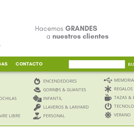
Hacemos
GRANDES
a
nuestros clientes
GAS
CONTACTO
Buscar
B
por:
MEMORIA
ENCENDEDORES
REGALOS
GORR@S & GUANTES
TAZAS & 
OCHILAS
INFANTIL
TECNOLO
LLAVEROS & LANYARD
VERANO
IRE LIBRE
PERSONAL