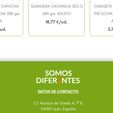
 CAPUCHA
SUDADERA ORGÁNICA SOL´S
CAMISETA 
OM 280 grs.
280 grs. ADULTO
THE LOOM 
IL
18,77
€
3,
DATOS DE CONTACTO
C/ Alcázar de Toledo 4, 1º B
24001 León. España