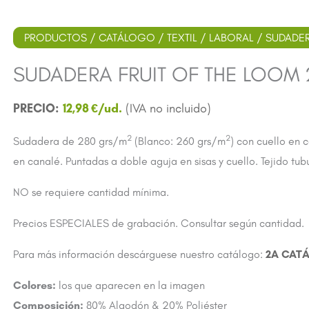
PRODUCTOS
/
CATÁLOGO
/
TEXTIL
/
LABORAL
/ SUDADER
SUDADERA FRUIT OF THE LOOM 2
12,98
€
2
2
Sudadera de 280 grs/m
(Blanco: 260 grs/m
) con cuello en 
en canalé. Puntadas a doble aguja en sisas y cuello. Tejido tubu
NO se requiere cantidad mínima.
Precios ESPECIALES de grabación. Consultar según cantidad.
Para más información descárguese nuestro catálogo:
2A CAT
Colores:
los que aparecen en la imagen
Composición:
80% Algodón & 20% Poliéster