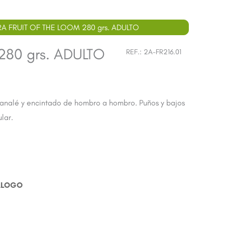
A FRUIT OF THE LOOM 280 grs. ADULTO
80 grs. ADULTO
REF.:
2A-FR216.01
canalé y encintado de hombro a hombro. Puños y bajos
lar.
ÁLOGO