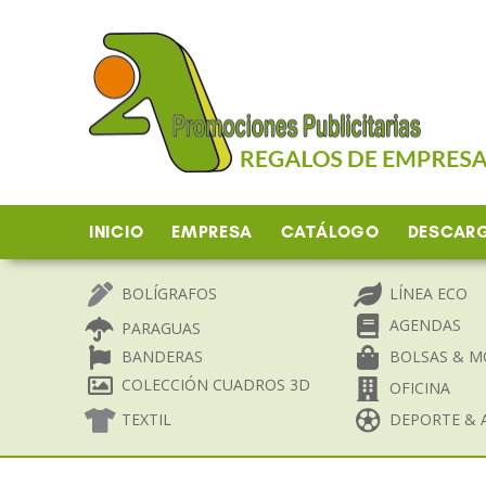
Ir
al
contenido
INICIO
EMPRESA
CATÁLOGO
DESCAR
BOLÍGRAFOS
LÍNEA ECO
AGENDAS
PARAGUAS
BANDERAS
BOLSAS & M
COLECCIÓN CUADROS 3D
OFICINA
TEXTIL
DEPORTE & A