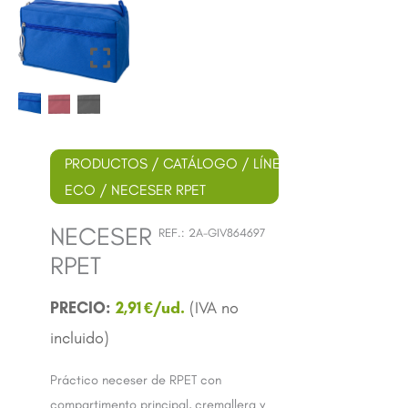
PRODUCTOS
/
CATÁLOGO
/
LÍNEA
ECO
/ NECESER RPET
NECESER
REF.:
2A-GIV864697
RPET
2,91
€
Práctico neceser de RPET con
compartimento principal, cremallera y