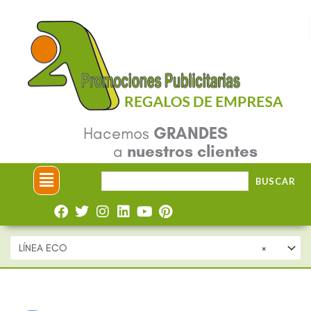
Ir
al
contenido
Hacemos
GRANDES
a
nuestros clientes
Menú
Buscar
BUSCAR
por:
LÍNEA ECO
×