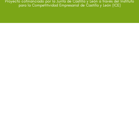
Proyecto cofinanciado por la Junta de Castilla y León a través del Instituto
para la Competitividad Empresarial de Castilla y León (ICE)