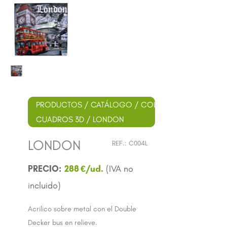
PRODUCTOS
/
CATÁLOGO
/
COLECCIÓN
CUADROS 3D
/ LONDON
LONDON
REF.:
C004L
288
€
Acrilico sobre metal con el Double
Decker bus en relieve.