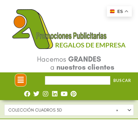
Ir
ES
al
contenido
Hacemos
GRANDES
a
nuestros clientes
Menú
Buscar
BUSCAR
por:
COLECCIÓN CUADROS 3D
×