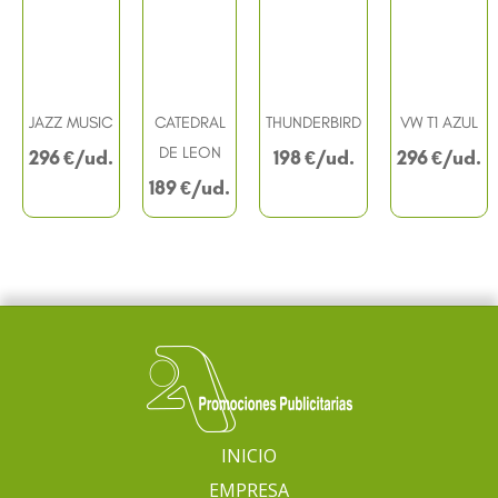
JAZZ MUSIC
CATEDRAL
THUNDERBIRD
VW T1 AZUL
DE LEON
296
€
198
€
296
€
189
€
INICIO
EMPRESA