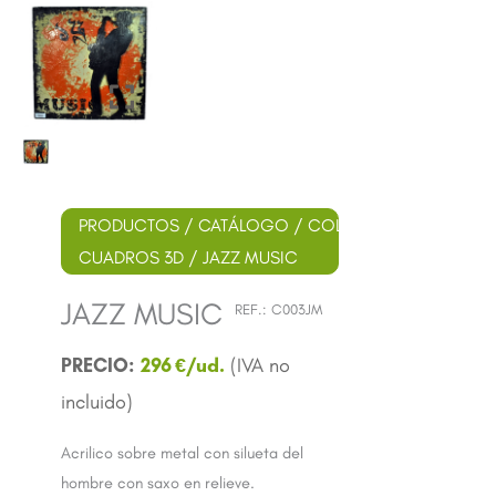
PRODUCTOS
/
CATÁLOGO
/
COLECCIÓN
CUADROS 3D
/ JAZZ MUSIC
JAZZ MUSIC
REF.:
C003JM
296
€
Acrilico sobre metal con silueta del
hombre con saxo en relieve.