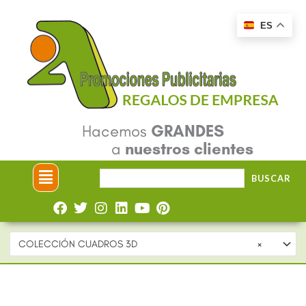
Ir
ES
al
contenido
Hacemos
GRANDES
a
nuestros clientes
Menú
Buscar
BUSCAR
por:
COLECCIÓN CUADROS 3D
×