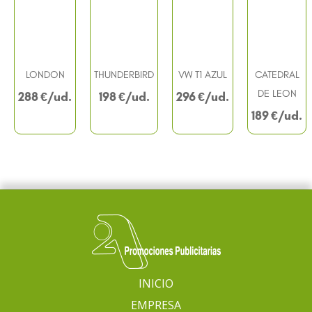
LONDON
THUNDERBIRD
VW T1 AZUL
CATEDRAL
DE LEON
288
€
198
€
296
€
189
€
INICIO
EMPRESA