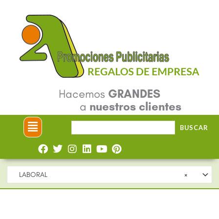
Ir
al
contenido
Hacemos
GRANDES
a
nuestros clientes
Menú
Buscar
BUSCAR
por:
LABORAL
×