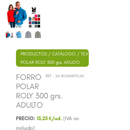
PRODUCTOS
/
CATÁLOGO
/
TEXTIL
/
LABORAL
/ FO
POLAR ROLY 300 grs. ADULTO
FORRO
REF.:
2A-ROLNARTICAD
POLAR
ROLY 300 grs.
ADULTO
15,25
€