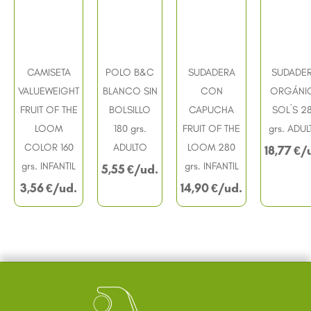
CAMISETA
POLO B&C
SUDADERA
SUDADE
VALUEWEIGHT
BLANCO SIN
CON
ORGÁNI
FRUIT OF THE
BOLSILLO
CAPUCHA
SOL´S 2
LOOM
180 grs.
FRUIT OF THE
grs. ADU
COLOR 160
ADULTO
LOOM 280
18,77
€
grs. INFANTIL
grs. INFANTIL
5,55
€
3,56
€
14,90
€