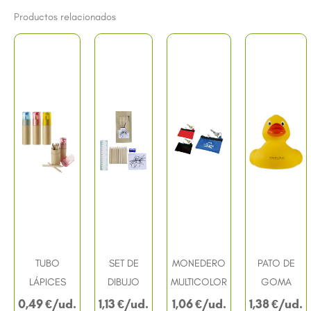
Productos relacionados
TUBO
SET DE
MONEDERO
PATO DE
LÁPICES
DIBUJO
MULTICOLOR
GOMA
0,49
€
1,13
€
1,06
€
1,38
€