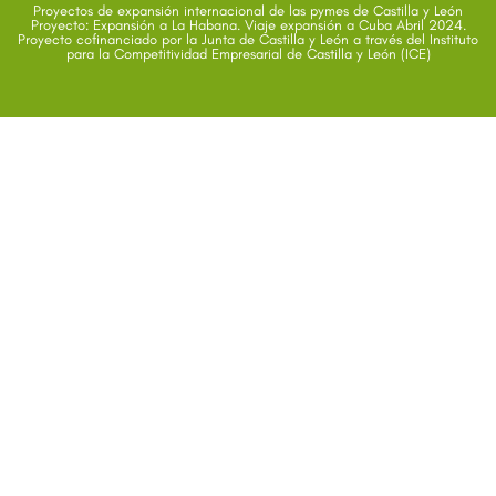
Proyectos de expansión internacional de las pymes de Castilla y León
Proyecto: Expansión a La Habana. Viaje expansión a Cuba Abril 2024.
Proyecto cofinanciado por la Junta de Castilla y León a través del Instituto
para la Competitividad Empresarial de Castilla y León (ICE)