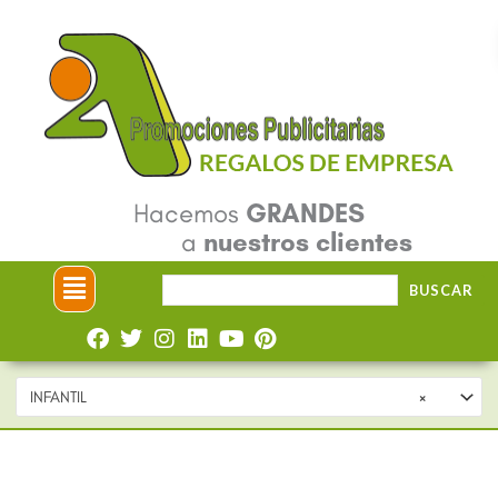
Ir
al
contenido
Hacemos
GRANDES
a
nuestros clientes
Menú
Buscar
BUSCAR
por:
INFANTIL
×