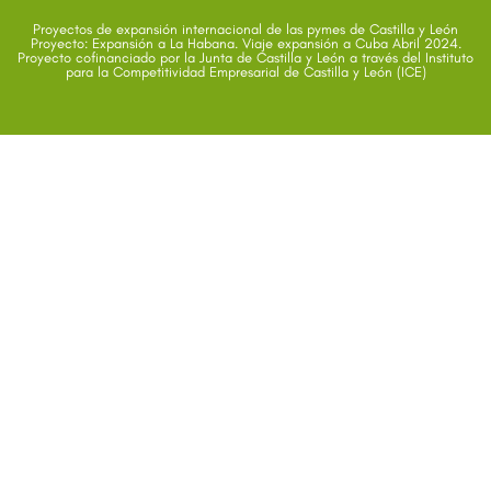
Proyectos de expansión internacional de las pymes de Castilla y León
Proyecto: Expansión a La Habana. Viaje expansión a Cuba Abril 2024.
Proyecto cofinanciado por la Junta de Castilla y León a través del Instituto
para la Competitividad Empresarial de Castilla y León (ICE)