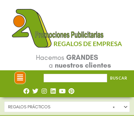
Ir
al
contenido
Hacemos
GRANDES
a
nuestros clientes
Menú
Buscar
BUSCAR
por:
REGALOS PRÁCTICOS
×