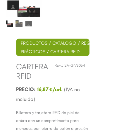
PRODUCTOS
/
CATÁLOGO
/
REGALOS
PRÁCTICOS
/ CARTERA RFID
CARTERA
REF.:
2A-GIV8064
RFID
16,87
€
Billetero y tarjetero RFID de piel de
cabra con un compartimento para
monedas con cierre de botón a presión