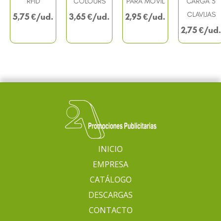
RFID
COLOURS
PARA MÓVIL
CARGA 3
CLAVIJAS
5,75
€
3,65
€
2,95
€
2,75
€
INICIO
EMPRESA
CATÁLOGO
DESCARGAS
CONTACTO