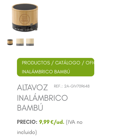
PRODUCTOS
/
CATÁLOGO
/
OFICINA
/ ALTAVOZ
INALÁMBRICO BAMBÚ
ALTAVOZ
REF.:
2A-GIV709648
INALÁMBRICO
BAMBÚ
9,99
€