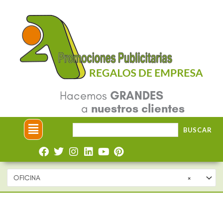
Ir
al
contenido
Hacemos
GRANDES
a
nuestros clientes
Menú
Buscar
BUSCAR
por:
OFICINA
×