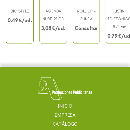
BIC STYLE
AGENDA
ROLL UP +
LISTÍN
NUBE 21 CD
FUNDA
TELEFÓNIC
0,49
€
8×11 cm
3,08
€
Consultar
0,79
€
INICIO
EMPRESA
CATÁLOGO