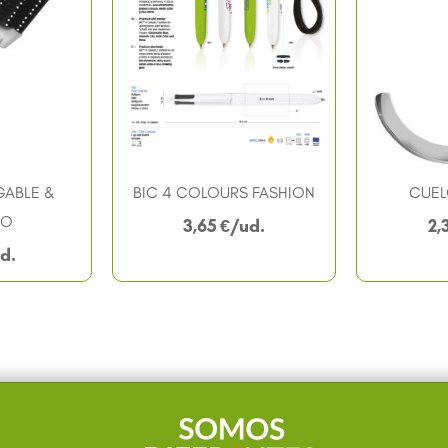
GABLE &
BIC 4 COLOURS FASHION
CUE
TO
3,65
€
2,