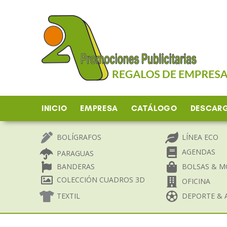
Ir
al
contenido
INICIO
EMPRESA
CATÁLOGO
DESCAR
BOLÍGRAFOS
LÍNEA ECO
AGENDAS
PARAGUAS
BANDERAS
BOLSAS & M
COLECCIÓN CUADROS 3D
OFICINA
TEXTIL
DEPORTE & A