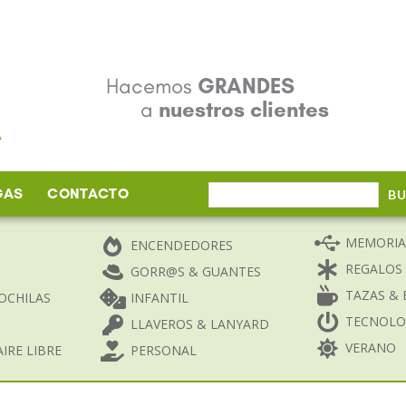
Hacemos
GRANDES
a
nuestros clientes
GAS
CONTACTO
Buscar
B
por:
MEMORIA
ENCENDEDORES
REGALOS
GORR@S & GUANTES
TAZAS & 
OCHILAS
INFANTIL
TECNOLO
LLAVEROS & LANYARD
VERANO
IRE LIBRE
PERSONAL