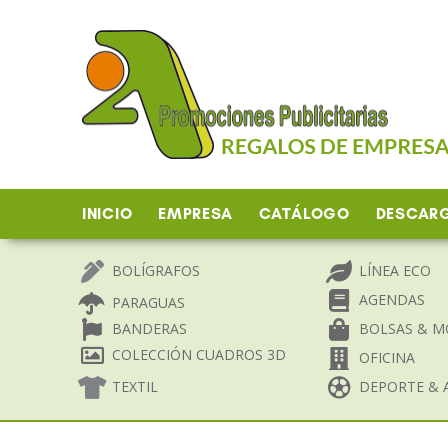
Ir
al
contenido
INICIO
EMPRESA
CATÁLOGO
DESCAR
BOLÍGRAFOS
LÍNEA ECO
AGENDAS
PARAGUAS
BANDERAS
BOLSAS & M
COLECCIÓN CUADROS 3D
OFICINA
TEXTIL
DEPORTE & A