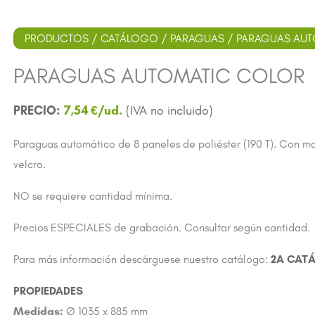
PRODUCTOS
/
CATÁLOGO
/
PARAGUAS
/ PARAGUAS AU
PARAGUAS AUTOMATIC COLOR
7,54
€
Paraguas automático de 8 paneles de poliéster (190 T). Con ma
velcro.
NO se requiere cantidad mínima.
Precios ESPECIALES de grabación. Consultar según cantidad.
Para más información descárguese nuestro catálogo:
2A CAT
Medidas:
Ø 1035 x 885 mm