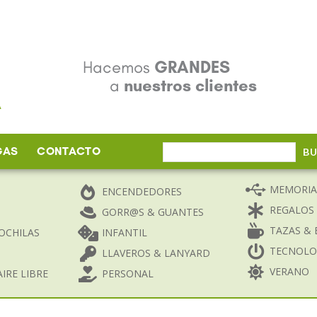
Hacemos
GRANDES
a
nuestros clientes
GAS
CONTACTO
Buscar
B
por:
MEMORIA
ENCENDEDORES
REGALOS
GORR@S & GUANTES
TAZAS & 
OCHILAS
INFANTIL
TECNOLO
LLAVEROS & LANYARD
VERANO
IRE LIBRE
PERSONAL