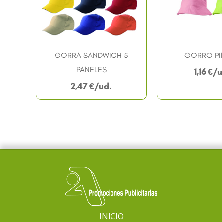
GORRA SANDWICH 5
GORRO PI
PANELES
1,16
€
2,47
€
INICIO