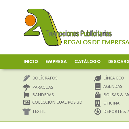
Ir
al
contenido
INICIO
EMPRESA
CATÁLOGO
DESCAR
BOLÍGRAFOS
LÍNEA ECO
AGENDAS
PARAGUAS
BANDERAS
BOLSAS & M
COLECCIÓN CUADROS 3D
OFICINA
TEXTIL
DEPORTE & A