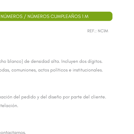
/
NÚMEROS
/ NÚMEROS CUMPLEAÑOS 1 M
REF.:
NC1M
o blanco) de densidad alta. Incluyen dos dígitos.
as, comuniones, actos políticos e institucionales.
ión del pedido y del diseño por parte del cliente.
telación.
contactarnos.