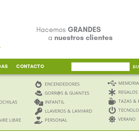
Hacemos
GRANDES
a
nuestros clientes
GAS
CONTACTO
Buscar
B
por:
MEMORIA
ENCENDEDORES
REGALOS
GORR@S & GUANTES
TAZAS & 
OCHILAS
INFANTIL
TECNOLO
LLAVEROS & LANYARD
VERANO
IRE LIBRE
PERSONAL