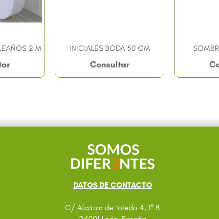
EAÑOS 2 M
INICIALES BODA 50 CM
SOMBR
tar
Consultar
Co
DATOS DE CONTACTO
C/ Alcázar de Toledo 4, 1º B
24001 León. España