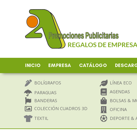
Ir
al
contenido
INICIO
EMPRESA
CATÁLOGO
DESCAR
BOLÍGRAFOS
LÍNEA ECO
AGENDAS
PARAGUAS
BANDERAS
BOLSAS & M
COLECCIÓN CUADROS 3D
OFICINA
TEXTIL
DEPORTE & A