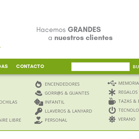
Hacemos
GRANDES
a
nuestros clientes
GAS
CONTACTO
Buscar
B
por:
MEMORIA
ENCENDEDORES
REGALOS
GORR@S & GUANTES
TAZAS & 
OCHILAS
INFANTIL
TECNOLO
LLAVEROS & LANYARD
VERANO
IRE LIBRE
PERSONAL