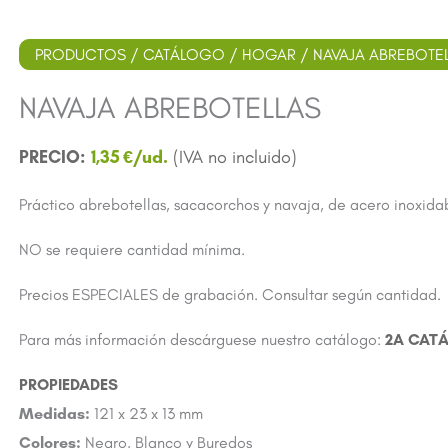
PRODUCTOS
/
CATÁLOGO
/
HOGAR
/ NAVAJA ABREBOTE
NAVAJA ABREBOTELLAS
1,35
€
Práctico abrebotellas, sacacorchos y navaja, de acero inoxidab
NO se requiere cantidad mínima.
Precios ESPECIALES de grabación. Consultar según cantidad.
Para más información descárguese nuestro catálogo:
2A CAT
Medidas:
121 x 23 x 13 mm
Colores:
Negro, Blanco y Buredos