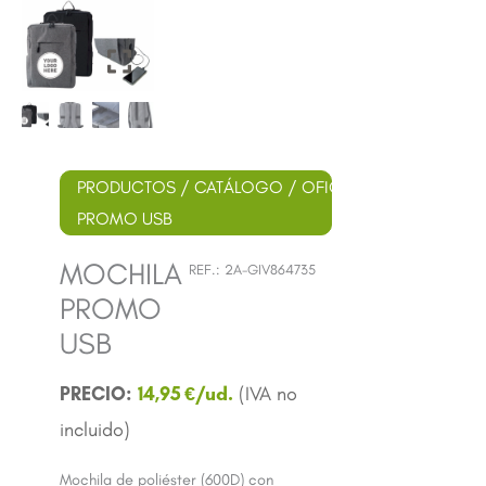
PRODUCTOS
/
CATÁLOGO
/
OFICINA
/ MOCHILA
PROMO USB
MOCHILA
REF.:
2A-GIV864735
PROMO
USB
14,95
€
Mochila de poliéster (600D) con