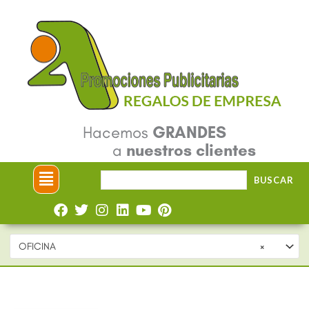
Ir
al
contenido
Hacemos
GRANDES
a
nuestros clientes
Menú
Buscar
BUSCAR
por:
OFICINA
×