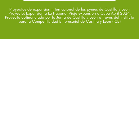
Proyectos de expansión internacional de las pymes de Castilla y León
Proyecto: Expansión a La Habana. Viaje expansión a Cuba Abril 2024.
Proyecto cofinanciado por la Junta de Castilla y León a través del Instituto
para la Competitividad Empresarial de Castilla y León (ICE)