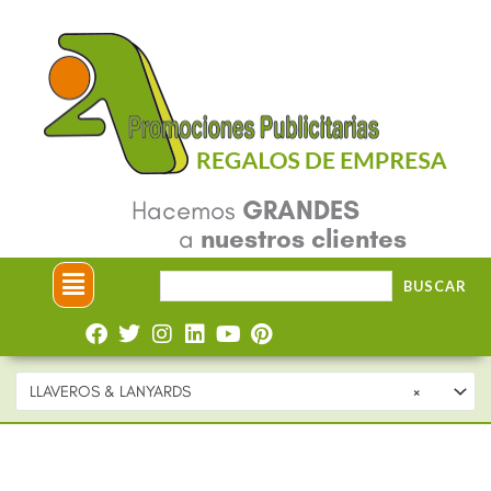
Ir
al
contenido
Hacemos
GRANDES
a
nuestros clientes
Menú
Buscar
BUSCAR
por:
LLAVEROS & LANYARDS
×