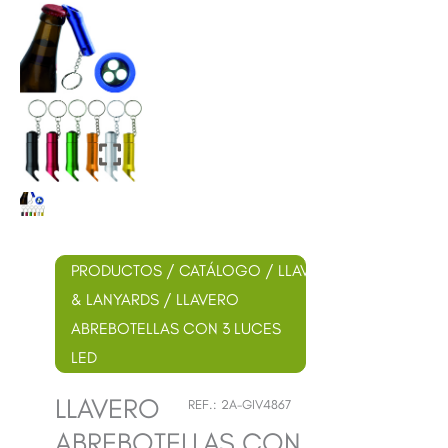
PRODUCTOS
/
CATÁLOGO
/
LLAVEROS
& LANYARDS
/ LLAVERO
ABREBOTELLAS CON 3 LUCES
LED
LLAVERO
REF.:
2A-GIV4867
ABREBOTELLAS CON