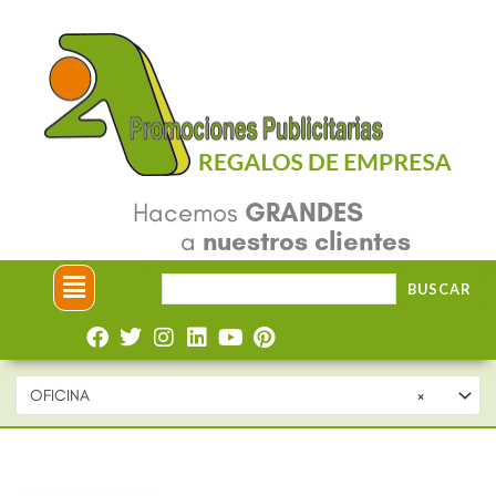
Ir
al
contenido
Hacemos
GRANDES
a
nuestros clientes
Menú
Buscar
BUSCAR
por:
OFICINA
×