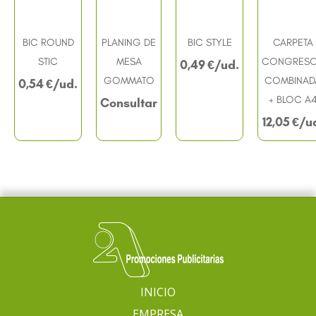
BIC ROUND
PLANING DE
BIC STYLE
CARPETA
STIC
MESA
CONGRES
0,49
€
GOMMATO
COMBINAD
0,54
€
+ BLOC A
Consultar
12,05
€
INICIO
EMPRESA