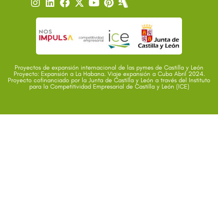
Proyectos de expansión internacional de las pymes de Castilla y León
Proyecto: Expansión a La Habana. Viaje expansión a Cuba Abril 2024.
Proyecto cofinanciado por la Junta de Castilla y León a través del Instituto
para la Competitividad Empresarial de Castilla y León (ICE)