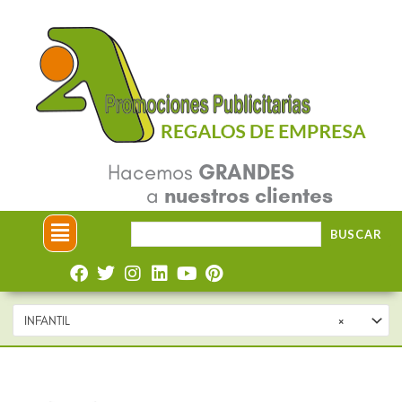
Ir
al
contenido
Hacemos
GRANDES
a
nuestros clientes
Menú
Buscar
BUSCAR
por:
INFANTIL
×