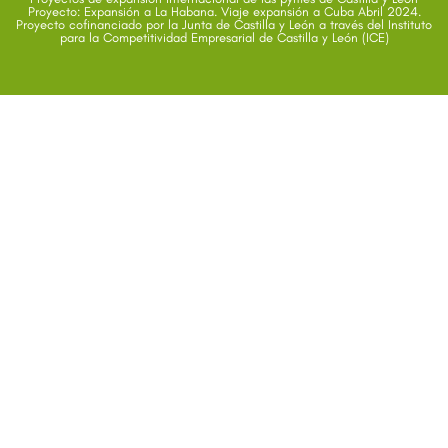
Proyecto: Expansión a La Habana. Viaje expansión a Cuba Abril 2024.
Proyecto cofinanciado por la Junta de Castilla y León a través del Instituto
para la Competitividad Empresarial de Castilla y León (ICE)