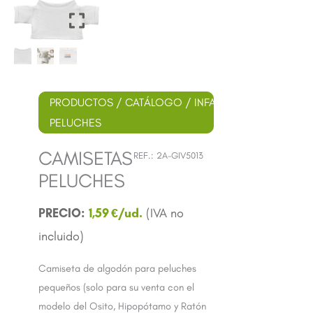
PRODUCTOS
/
CATÁLOGO
/
INFANTIL
/ CAMISETAS
PELUCHES
CAMISETAS
REF.:
2A-GIV5013
PELUCHES
1,59
€
Camiseta de algodón para peluches
pequeños (solo para su venta con el
modelo del Osito, Hipopótamo y Ratón