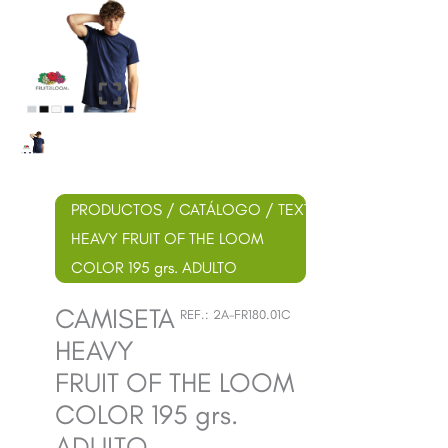
PRODUCTOS
/
CATÁLOGO
/
TEXTIL
/ CAMISETA
HEAVY FRUIT OF THE LOOM
COLOR 195 grs. ADULTO
CAMISETA
REF.:
2A-FR180.01C
HEAVY
FRUIT OF THE LOOM
COLOR 195 grs.
ADULTO