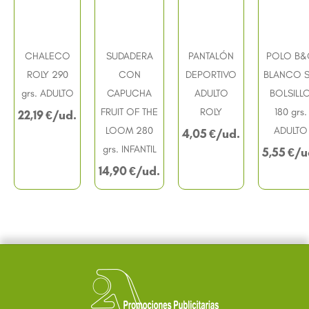
CHALECO
SUDADERA
PANTALÓN
POLO B&
ROLY 290
CON
DEPORTIVO
BLANCO S
grs. ADULTO
CAPUCHA
ADULTO
BOLSILL
FRUIT OF THE
ROLY
180 grs.
22,19
€
LOOM 280
ADULTO
4,05
€
grs. INFANTIL
5,55
€
14,90
€