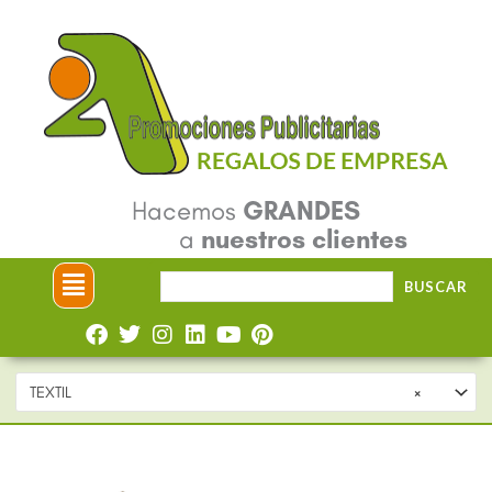
Ir
al
contenido
Hacemos
GRANDES
a
nuestros clientes
Menú
Buscar
BUSCAR
por:
TEXTIL
×